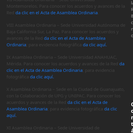
l
Montemorelos. Para conocer los acuerdos y avances de la
Red
da clic en el Acta de Asamblea Ordinaria
.
VIII Asamblea Ordinaria – Sede Universidad Autónoma de
n
Baja California Sur, La Paz. Para conocer los acuerdos y
avances de la Red
da clic en el Acta de Asamblea
Ordinaria
; para evidencia fotográfica
da clic aquí.
IX Asamblea Ordinaria – Sede Universidad ANAHUAC,
Mérida. Para conocer los acuerdos y avances de la Red
da
clic en el Acta de Asamblea Ordinaria
; para evidencia
fotográfica
da clic aquí.
X Asamblea Ordinaria – Sede en la Ciudad de Guanajuato,
con la Colaboración de UPG y UNIPAC. Para conocer los
acuerdos y avances de la Red
da clic en el Acta de
Asamblea Ordinaria
; para evidencia fotográfica
da clic
aquí.
XI Asamblea Ordinaria – Sede Universidad de