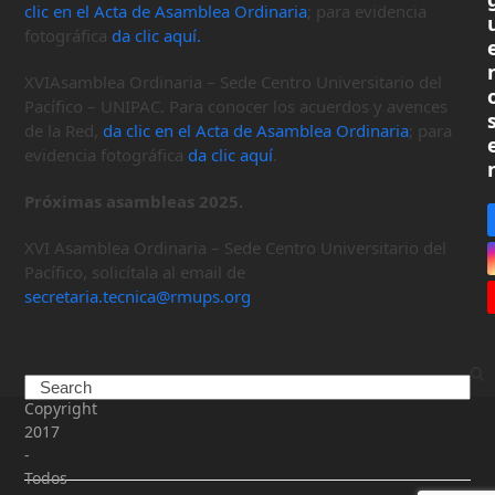
clic en el Acta de Asamblea Ordinaria
; para evidencia
fotográfica
da clic aquí.
XVIAsamblea Ordinaria – Sede Centro Universitario del
Pacífico – UNIPAC. Para conocer los acuerdos y avences
de la Red,
da clic en el Acta de Asamblea Ordinaria
; para
evidencia fotográfica
da clic aquí
.
Próximas asambleas 2025.
XVI Asamblea Ordinaria – Sede Centro Universitario del
Pacífico, solicítala al email de
secretaria.tecnica@rmups.org
Search
Copyright
2017
Entradas recientes
-
Todos