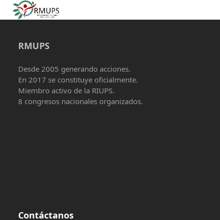
Open
Close
Skip
to
mobile
mobile
content
menu
menu
RMUPS
Desde 2005 generando acciones.
En 2017 se constituye oficialmente.
Miembro activo de la RIUPS.
8 congresos nacionales organizados.
Contáctanos