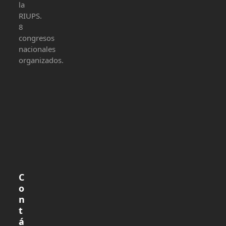
la
RIUPS.
8
congresos
nacionales
organizados.
C
o
n
t
á