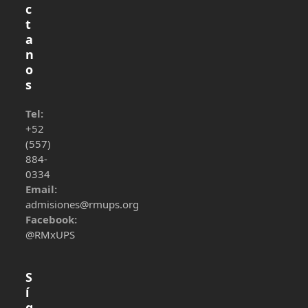
c
t
a
n
o
s
Tel:
+52
(557)
884-
0334
Email:
admisiones@rmups.org
Facebook:
@RMxUPS
S
í
g