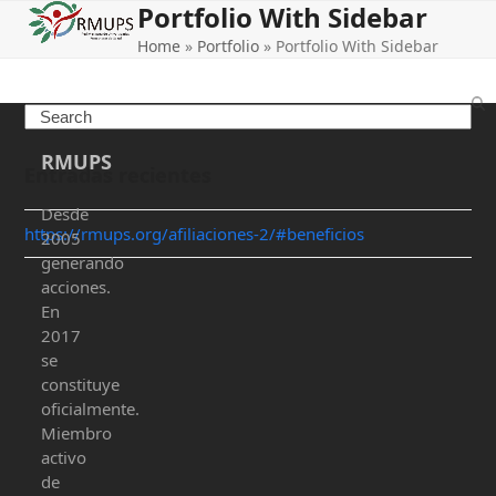
Portfolio With Sidebar
Open
Close
Skip
to
Home
»
Portfolio
»
Portfolio With Sidebar
mobile
mobile
content
menu
menu
Search
RMUPS
Entradas recientes
Desde
https://rmups.org/afiliaciones-2/#beneficios
2005
generando
acciones.
En
2017
se
constituye
oficialmente.
Miembro
activo
de